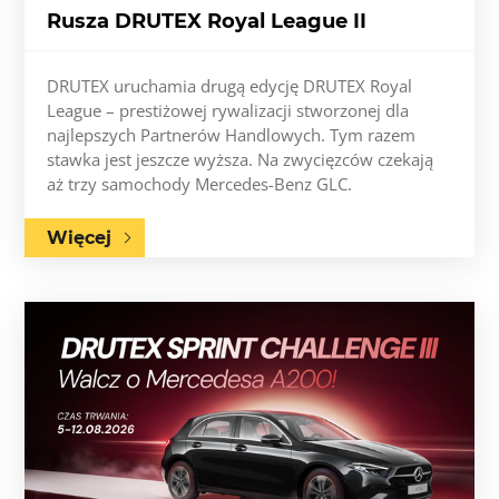
Rusza DRUTEX Royal League II
DRUTEX uruchamia drugą edycję DRUTEX Royal
League – prestiżowej rywalizacji stworzonej dla
najlepszych Partnerów Handlowych. Tym razem
stawka jest jeszcze wyższa. Na zwycięzców czekają
aż trzy samochody Mercedes-Benz GLC.
Więcej