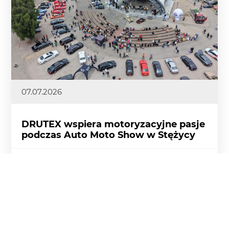
07.07.2026
DRUTEX wspiera motoryzacyjne pasje
podczas Auto Moto Show w Stężycy
Motoryzacyjne emocje, ponad 400 wyjątkowych
samochodów i tysiące odwiedzających – tegoroczne
Auto Moto Show w Stężycy po raz kolejny
przyciągnęło fanów czterech kółek z całego regionu.
Więcej