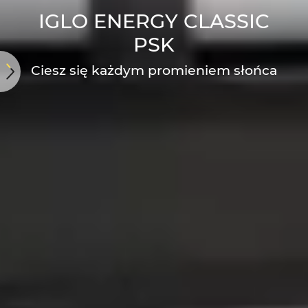
IGLO ENERGY CLASSIC
PSK
Ciesz się każdym promieniem słońca