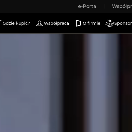
e-Portal
Współp
a drewniane
drzwi zewnętrzne
drzwi tarasowe
d
Gdzie kupić?
Współpraca
O firmie
Sponsor