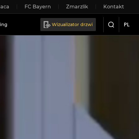
raca
FC Bayern
Zmarzlik
Kontakt
rzwi przesuwne
PL
ing
Wizualizator drzwi