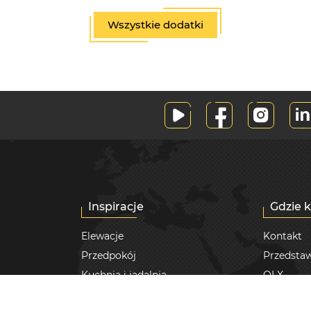
Wszystkie dodatki
Inspiracje
Gdzie 
Elewacje
Kontakt
Przedpokój
Przedstaw
Kuchnia i jadalnia
OLX
Salon