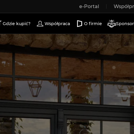
e-Portal
Współp
a drewniane
drzwi zewnętrzne
drzwi tarasowe
d
Gdzie kupić?
Współpraca
O firmie
Sponsor