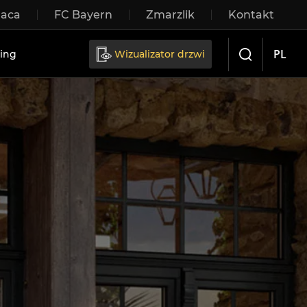
raca
FC Bayern
Zmarzlik
Kontakt
rzwi przesuwne
PL
ing
Wizualizator drzwi