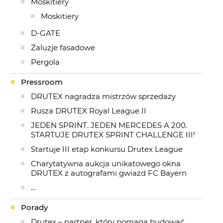
Moskitiery
Moskitiery
D-GATE
Żaluzje fasadowe
Pergola
Pressroom
DRUTEX nagradza mistrzów sprzedaży
Rusza DRUTEX Royal League II
JEDEN SPRINT. JEDEN MERCEDES A 200.
STARTUJE DRUTEX SPRINT CHALLENGE III!
Startuje III etap konkursu Drutex League
Charytatywna aukcja unikatowego okna
DRUTEX z autografami gwiazd FC Bayern
...
Porady
Drutex – partner, który pomaga budować