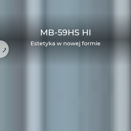
MB-59HS HI
Estetyka w nowej formie