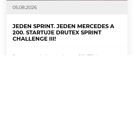
05.08.2026
JEDEN SPRINT. JEDEN MERCEDES A
200. STARTUJE DRUTEX SPRINT
CHALLENGE III!
Emocje po zakończeniu II etapu DRUTEX League i
DRUTEX Royal League jeszcze nie opadły, a my już
wrzucamy wyższy bieg. Dziś startuje DRUTEX Sprint
Challenge III – błyskawiczna rywalizacja, w której
liczą się tempo, dynamika i każdy zdobyty punkt.
Więcej