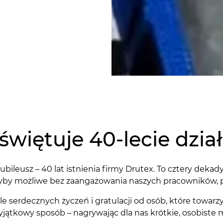
świętuje 40-lecie dział
ileusz – 40 lat istnienia firmy Drutex. To cztery deka
yby możliwe bez zaangażowania naszych pracowników, p
ele serdecznych życzeń i gratulacji od osób, które towarz
ątkowy sposób – nagrywając dla nas krótkie, osobiste m