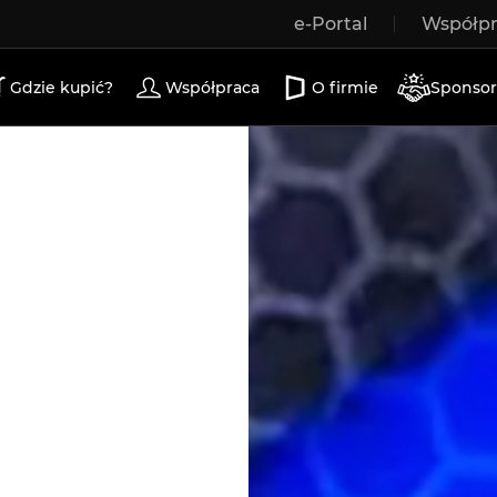
e-Portal
Współp
a drewniane
drzwi zewnętrzne
drzwi tarasowe
d
Gdzie kupić?
Współpraca
O firmie
Sponsor