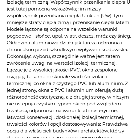
izolacją termiczną. Współczynnik przenikania ciepła U
jest tutaj pomocną wskazówką: im niższy
współczynnik przenikania ciepła U okien (Uw), tym
mniejsze straty ciepła zimą i przenikanie ciepła latem.
Modele łączone są odporne na wszelkie warunki
pogodowe - słońce, upał, wiatr, deszcz, mróz czy śnieg.
Okładzina aluminiowa działa jak tarcza ochronna i
chroni okno przed szkodliwym wpływem środowiska.
Dokonując wyboru, szczególnie ważne jest zatem
zwrócenie uwagi na wartości izolacji termicznej.
Łącząc je z wysokiej jakości PVC, okna zespolone
osiągają te same doskonałe wartości izolacji
termicznej, co okna z czystego PVC lub aluminium. Z
jednej strony, okna z PVC i aluminium oferują dużą
różnorodność estetyczną, a z drugiej strony, w niczym
nie ustępują czystym typom okien pod względem
trwałości, odporności na warunki atmosferyczne,
łatwości konserwacji, doskonałej izolacji termicznej,
trwałości kolorów i opcji dostosowywania: Prawdziwa
opcja dla właścicieli budynków i architektów, którzy
stawiają najwyższe wymagania swoim oknom.