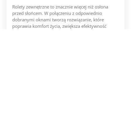
Rolety zewnętrzne to znacznie więcej niż osłona
przed słońcem. W połączeniu z odpowiednio
dobranymi oknami tworzą rozwiązanie, które
poprawia komfort życia, zwiększa efektywność
energetyczną budynku i wpływa na jego
bezpieczeństwo.
Więcej