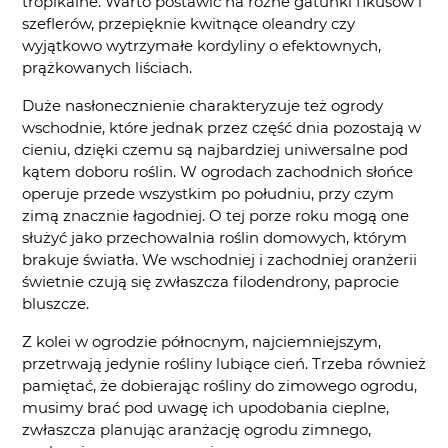
tropikalne. Warto postawić na różne gatunki fikusów i
szeflerów, przepięknie kwitnące oleandry czy
wyjątkowo wytrzymałe kordyliny o efektownych,
prążkowanych liściach.
Duże nasłonecznienie charakteryzuje też ogrody
wschodnie, które jednak przez część dnia pozostają w
cieniu, dzięki czemu są najbardziej uniwersalne pod
kątem doboru roślin. W ogrodach zachodnich słońce
operuje przede wszystkim po południu, przy czym
zimą znacznie łagodniej. O tej porze roku mogą one
służyć jako przechowalnia roślin domowych, którym
brakuje światła. We wschodniej i zachodniej oranżerii
świetnie czują się zwłaszcza filodendrony, paprocie
bluszcze.
Z kolei w ogrodzie północnym, najciemniejszym,
przetrwają jedynie rośliny lubiące cień. Trzeba również
pamiętać, że dobierając rośliny do zimowego ogrodu,
musimy brać pod uwagę ich upodobania cieplne,
zwłaszcza planując aranżację ogrodu zimnego,