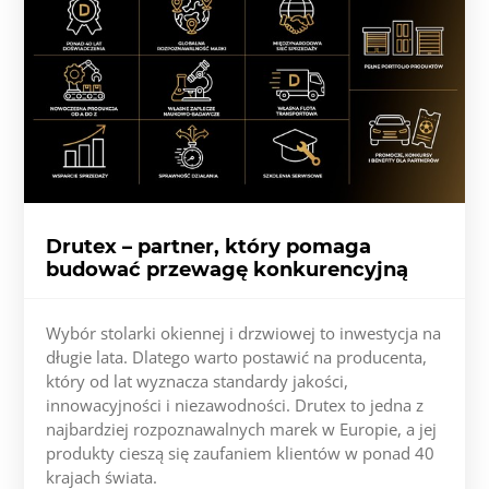
Drutex – partner, który pomaga
budować przewagę konkurencyjną
Wybór stolarki okiennej i drzwiowej to inwestycja na
długie lata. Dlatego warto postawić na producenta,
który od lat wyznacza standardy jakości,
innowacyjności i niezawodności. Drutex to jedna z
najbardziej rozpoznawalnych marek w Europie, a jej
produkty cieszą się zaufaniem klientów w ponad 40
krajach świata.