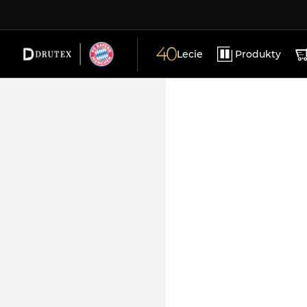
DODATKI
KARIERA
okna pvc
okn
MATERIAŁY PROMOCYJNE
KONTAKT
Lecie
Produkty