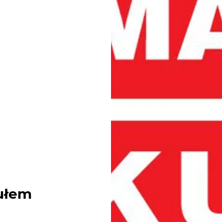
tułem