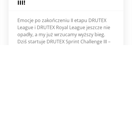
III!
Emocje po zakończeniu II etapu DRUTEX
League i DRUTEX Royal League jeszcze nie
opadły, a my już wrzucamy wyższy bieg.
Dziś startuje DRUTEX Sprint Challenge III –
błyskawiczna rywalizacja, w której liczą się
tempo, dynamika i każdy zdobyty punkt.
Więcej