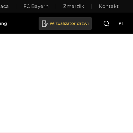
raca
FC Bayern
Zmarzlik
Kontakt
rzwi przesuwne
PL
ing
Wizualizator drzwi