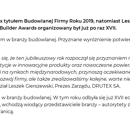
ex tytułem Budowlanej Firmy Roku 2019, natomiast Lesz
Builder Awards organizowany był już po raz XVII.
firm w branży budowlanej. Przyznane wyróżnienie potwie
ę się, że ten jubileuszowy rok rozpoczął się przyznanie
stycje w innowacyjne produkty oraz nowoczesne powier
i na rynkach międzynarodowych, przynoszą oczekiwane 
ozwój firmy, ale także zrealizowaliśmy kolejne, warte n
ział Leszek Gierszewski, Prezes Zarządu, DRUTEX SA.
 w branży budowlanej. W tym roku odbyła się już XVII e
r, wchodzą wiodący przedstawiciele branży – autorytety 
anicą.