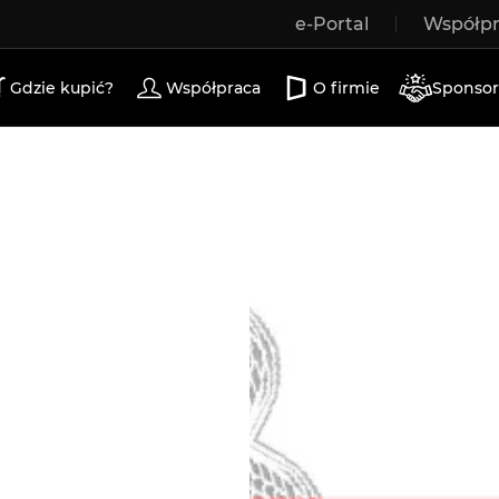
e-Portal
Współp
a drewniane
drzwi zewnętrzne
drzwi tarasowe
d
Gdzie kupić?
Współpraca
O firmie
Sponsor