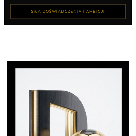
SIŁA DOŚWIADCZENIA I AMBICJI