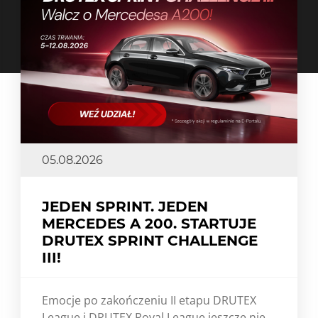
05.08.2026
JEDEN SPRINT. JEDEN
MERCEDES A 200. STARTUJE
DRUTEX SPRINT CHALLENGE
III!
Emocje po zakończeniu II etapu DRUTEX
League i DRUTEX Royal League jeszcze nie