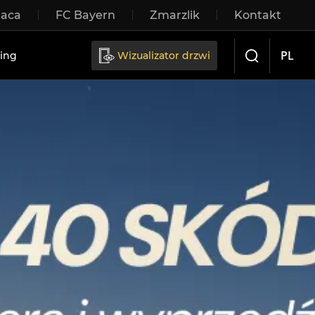
raca
FC Bayern
Zmarzlik
Kontakt
rzwi przesuwne
PL
ing
Wizualizator drzwi