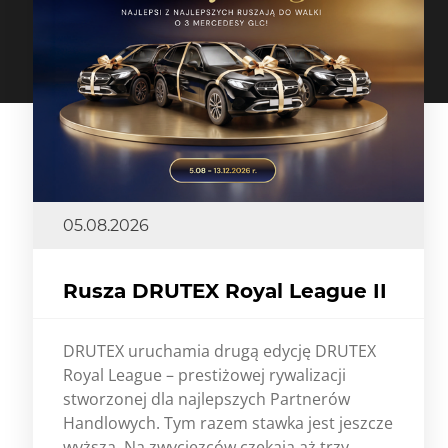
05.08.2026
Rusza DRUTEX Royal League II
DRUTEX uruchamia drugą edycję DRUTEX
Royal League – prestiżowej rywalizacji
stworzonej dla najlepszych Partnerów
Handlowych. Tym razem stawka jest jeszcze
wyższa. Na zwycięzców czekają aż trzy