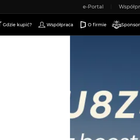
e-Portal
Współp
a drewniane
drzwi zewnętrzne
drzwi tarasowe
d
Gdzie kupić?
Współpraca
O firmie
Sponsor